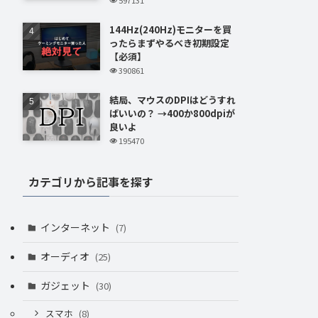
144Hz(240Hz)モニターを買
ったらまずやるべき初期設定
【必須】
390861
結局、マウスのDPIはどうすれ
ばいいの？ →400か800dpiが
良いよ
195470
カテゴリから記事を探す
インターネット
(7)
オーディオ
(25)
ガジェット
(30)
スマホ
(8)