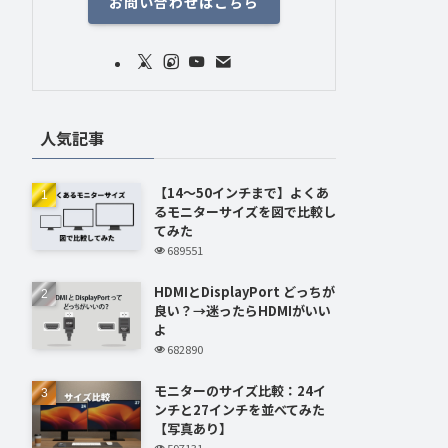
お問い合わせはこちら
人気記事
【14～50インチまで】よくあ
るモニターサイズを図で比較し
てみた
689551
HDMIとDisplayPort どっちが
良い？→迷ったらHDMIがいい
よ
682890
モニターのサイズ比較：24イ
ンチと27インチを並べてみた
【写真あり】
597131