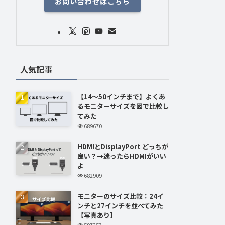
お問い合わせはこちら
人気記事
【14～50インチまで】よくあ
るモニターサイズを図で比較し
てみた
689670
HDMIとDisplayPort どっちが
良い？→迷ったらHDMIがいい
よ
682909
モニターのサイズ比較：24イ
ンチと27インチを並べてみた
【写真あり】
597253