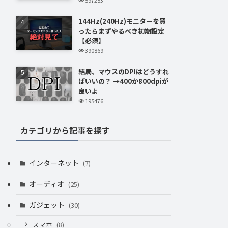
144Hz(240Hz)モニターを買
ったらまずやるべき初期設定
【必須】
390869
結局、マウスのDPIはどうすれ
ばいいの？ →400か800dpiが
良いよ
195476
カテゴリから記事を探す
インターネット
(7)
オーディオ
(25)
ガジェット
(30)
スマホ
(8)