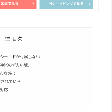
楽天で見る
Y!ショッピングで見る
目次
hとアイシールドが付属しない
2546Kのデカい版」
こんな感じ
制限されている
には対応