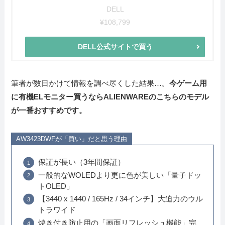
DELL
¥108,799
DELL公式サイトで買う
筆者が数日かけて情報を調べ尽くした結果…。
今ゲーム用
に有機ELモニター買うならALIENWAREのこちらのモデル
が一番おすすめです。
AW3423DWFが「買い」だと思う理由
保証が長い（3年間保証）
一般的なWOLEDより更に色が美しい「量子ドッ
トOLED」
【3440 x 1440 / 165Hz / 34インチ】大迫力のウル
トラワイド
焼き付き防止用の「画面リフレッシュ機能」完