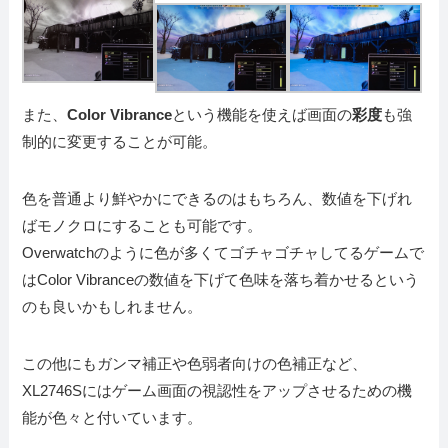
また、
Color Vibrance
という機能を使えば画面の
彩度
も強
制的に変更することが可能。
色を普通より鮮やかにできるのはもちろん、数値を下げれ
ばモノクロにすることも可能です。
Overwatchのように色が多くてゴチャゴチャしてるゲームで
はColor Vibranceの数値を下げて色味を落ち着かせるという
のも良いかもしれません。
この他にもガンマ補正や色弱者向けの色補正など、
XL2746Sにはゲーム画面の視認性をアップさせるための機
能が色々と付いています。