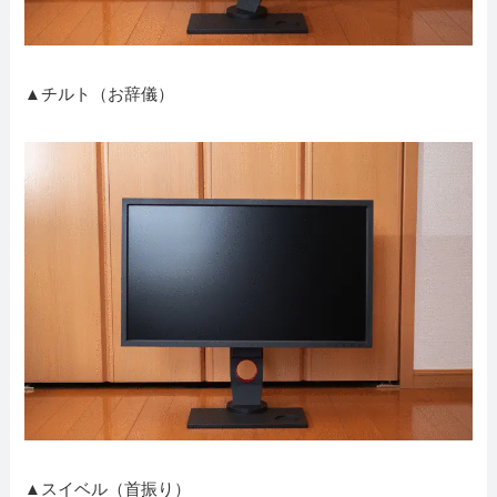
▲チルト（お辞儀）
▲スイベル（首振り）