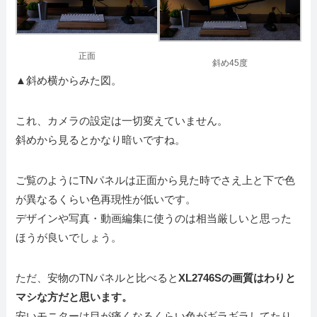
正面
斜め45度
▲斜め横からみた図。
これ、カメラの設定は一切変えていません。
斜めから見るとかなり暗いですね。
ご覧のようにTNパネルは正面から見た時でさえ上と下で色
が異なるくらい色再現性が低いです。
デザインや写真・動画編集に使うのは相当厳しいと思った
ほうが良いでしょう。
ただ、安物のTNパネルと比べると
XL2746Sの画質はわりと
マシな方だと思います。
安いモニターは目が痛くなるくらい色がギラギラしてたり