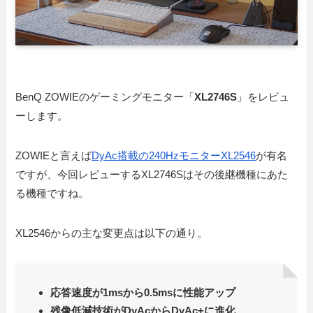
BenQ ZOWIEのゲーミングモニター「
XL2746S
」をレビュ
ーします。
ZOWIEと言えば
DyAc搭載の240HzモニターXL2546
が有名
ですが、今回レビューするXL2746Sはその後継機種にあた
る機種ですね。
XL2546からの主な変更点は以下の通り。
応答速度が1msから0.5msに性能アップ
残像低減技術がDyAcからDyAc+に進化