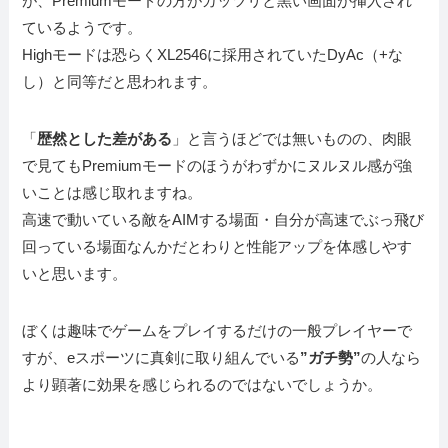
が、Premiumモードの方がガッツリと黒い画面が挿入され
ているようです。
Highモードは恐らくXL2546に採用されていたDyAc（+な
し）と同等だと思われます。
「
歴然とした差がある
」と言うほどでは無いものの、肉眼
で見てもPremiumモードのほうがわずかにヌルヌル感が強
いことは感じ取れますね。
高速で動いている敵をAIMする場面・自分が高速でぶっ飛び
回っている場面なんかだとわりと性能アップを体感しやす
いと思います。
ぼくは趣味でゲームをプレイするだけの一般プレイヤーで
すが、eスポーツに真剣に取り組んでいる
”ガチ勢”
の人なら
より顕著に効果を感じられるのではないでしょうか。