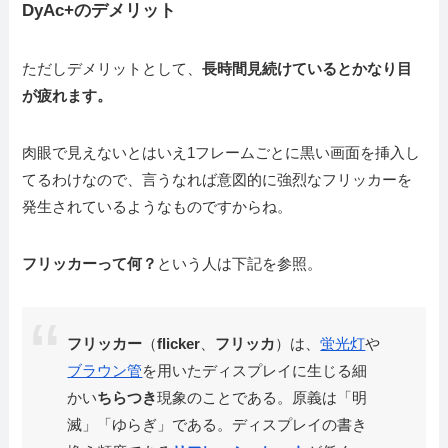
DyAc+のデメリット
ただしデメリットとして、
長時間見続けているとかなり目
が疲れます。
肉眼で見えないとはいえ1フレームごとに黒い画面を挿入し
てるわけなので、言うなれば
意図的に強烈なフリッカーを
発生されているようなもの
ですからね。
フリッカーって何？
という人は下記を参照。
フリッカー
（
flicker
、
フリッカ
）は、
蛍光灯
や
ブラウン管
を用いたディスプレイに生じる細
かい
ちらつき
現象のことである。原義は「明
滅」「ゆらぎ」である。ディスプレイの書き