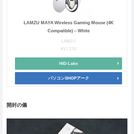
LAMZU MAYA Wireless Gaming Mouse (4K
Compatible) – White
LAMZU
¥17,270
HID-Labs
パソコンSHOPアーク
開封の儀