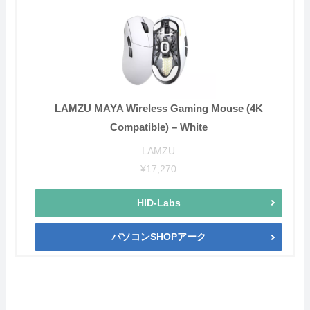
LAMZU MAYA Wireless Gaming Mouse (4K
Compatible) – White
LAMZU
¥17,270
HID-Labs
パソコンSHOPアーク