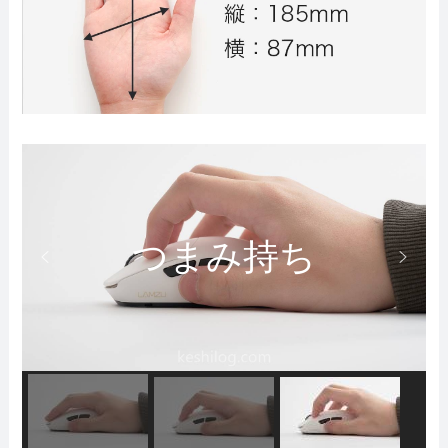
かぶせ持ち
つまみ持ち