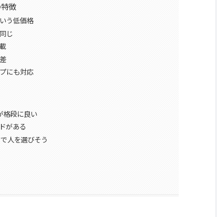
の特徴
いう低価格
同じ
載
差
プにも対応
うが格段に良い
ンドがある
ので人を選びそう