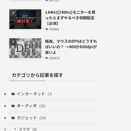
144Hz(240Hz)モニターを買
ったらまずやるべき初期設定
【必須】
390861
結局、マウスのDPIはどうすれ
ばいいの？ →400か800dpiが
良いよ
195470
カテゴリから記事を探す
インターネット
(7)
オーディオ
(25)
ガジェット
(30)
スマホ
(8)