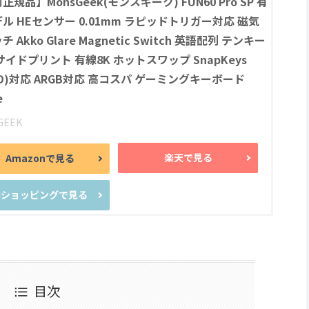
正規品】MonsGeek(モンスギーク) FUN60 Pro SP 有
ル HEセンサー 0.01mm ラピッドトリガー対応 磁気
 Akko Glare Magnetic Switch 英語配列 テンキー
サイドプリント 有線8K ホットスワップ SnapKeys
CD)対応 ARGB対応 高コスパ ゲーミングキーボード
e
GEEK
楽天で見る
Amazonで見る
Y!ショッピングで見る
目次