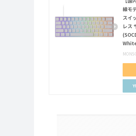
【国内
線モデ
スイッチ
レス 
(SO
Whit
MONS