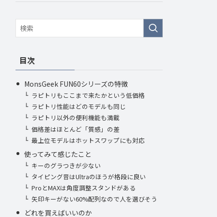
目次
MonsGeek FUN60シリーズの特徴
ラピトリもここまで来たかという低価格
ラピトリ性能はどのモデルも同じ
ラピトリ以外の便利機能も満載
価格差はほとんど「質感」の差
最上位モデルはホットスワップにも対応
使ってみて感じたこと
キーのグラつきが少ない
タイピング音はUltraのほうが格段に良い
ProとMAXは角度調整スタンドがある
矢印キーがない60%配列なので人を選びそう
どれを買えばいいのか