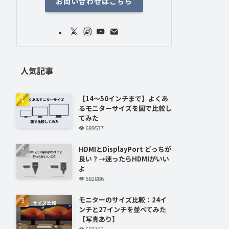
お問い合わせはこちら
人気記事
【14～50インチまで】よくあ
るモニターサイズを図で比較し
てみた
689537
HDMIとDisplayPort どっちが
良い？→迷ったらHDMIがいい
よ
682886
モニターのサイズ比較：24イ
ンチと27インチを並べてみた
【写真あり】
597122