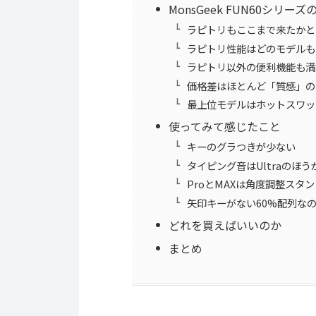
MonsGeek FUN60シリーズ
ラピトリもここまで来たかと
ラピトリ性能はどのモデルも
ラピトリ以外の便利機能も満
価格差はほとんど「質感」の
最上位モデルはホットスワッ
使ってみて感じたこと
キーのグラつきが少ない
タイピング音はUltraのほ
ProとMAXは角度調整スタ
矢印キーがない60%配列な
どれを買えばいいのか
まとめ