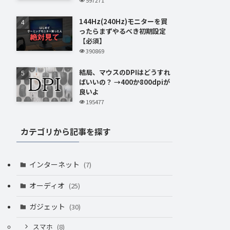
144Hz(240Hz)モニターを買
ったらまずやるべき初期設定
【必須】
390869
結局、マウスのDPIはどうすれ
ばいいの？ →400か800dpiが
良いよ
195477
カテゴリから記事を探す
インターネット
(7)
オーディオ
(25)
ガジェット
(30)
スマホ
(8)