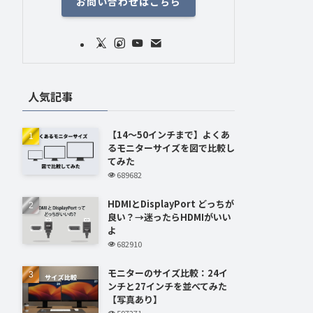
お問い合わせはこちら
人気記事
【14～50インチまで】よくあ
るモニターサイズを図で比較し
てみた
689682
HDMIとDisplayPort どっちが
良い？→迷ったらHDMIがいい
よ
682910
モニターのサイズ比較：24イ
ンチと27インチを並べてみた
【写真あり】
597271