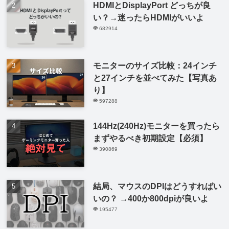
HDMIとDisplayPort どっちが良
い？→迷ったらHDMIがいいよ
682914
モニターのサイズ比較：24インチ
と27インチを並べてみた【写真あ
り】
597288
144Hz(240Hz)モニターを買ったら
まずやるべき初期設定【必須】
390869
結局、マウスのDPIはどうすればい
いの？ →400か800dpiが良いよ
195477