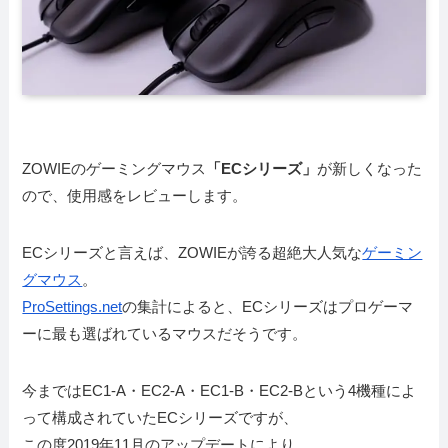
ZOWIEのゲーミングマウス
「ECシリーズ」
が新しくなった
ので、使用感をレビューします。
ECシリーズと言えば、ZOWIEが誇る超絶大人気な
ゲーミン
グマウス
。
ProSettings.net
の集計によると、ECシリーズはプロゲーマ
ーに最も選ばれているマウスだそうです。
今までは
EC1-A
・
EC2-A
・
EC1-B
・
EC2-B
という4機種によ
って構成されていたECシリーズですが、
この度2019年11月のアップデートにより、