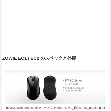
ZOWIE EC1 / EC2 のスペックと外観
https://zowie.benq.com/ja/news/2019/benq-zowie_EC-series_mouse.html