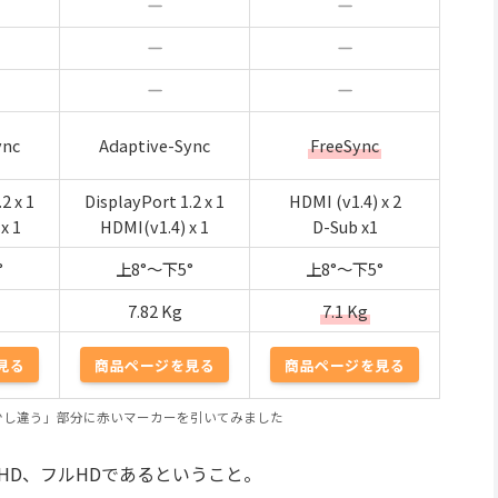
ync
Adaptive-Sync
FreeSync
2 x 1
DisplayPort 1.2 x 1
HDMI (v1.4) x 2
 x 1
HDMI(v1.4) x 1
D-Sub x1
°
上8°～下5°
上8°～下5°
7.82 Kg
7.1 Kg
見る
商品ページを見る
商品ページを見る
少し違う」部分に赤いマーカーを引いてみました
HD、フルHDであるということ。