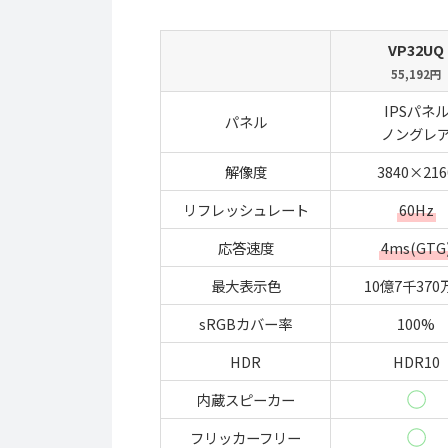
VP32UQ
55,192円
IPSパネ
パネル
ノングレ
解像度
3840×216
リフレッシュレート
60Hz
応答速度
4ms(GTG
最大表示色
10億7千370
sRGBカバー率
100%
HDR
HDR10
内蔵スピーカー
フリッカーフリー