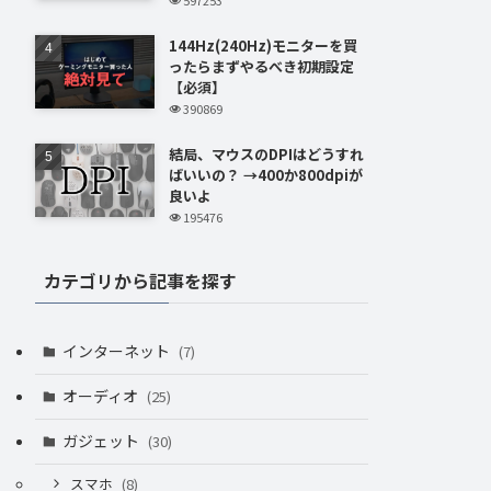
144Hz(240Hz)モニターを買
ったらまずやるべき初期設定
【必須】
390869
結局、マウスのDPIはどうすれ
ばいいの？ →400か800dpiが
良いよ
195476
カテゴリから記事を探す
インターネット
(7)
オーディオ
(25)
ガジェット
(30)
スマホ
(8)