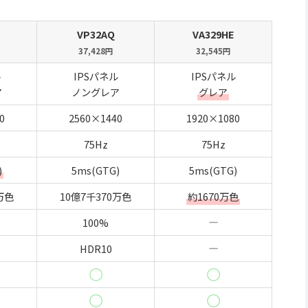
VP32AQ
VA329HE
37,428円
32,545円
ル
IPSパネル
IPSパネル
ア
ノングレア
グレア
0
2560×1440
1920×1080
75Hz
75Hz
)
5ms(GTG)
5ms(GTG)
万色
10億7千370万色
約1670万色
100%
HDR10