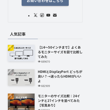
お問い合わせはこちら
人気記事
【14～50インチまで】よくあ
るモニターサイズを図で比較し
てみた
689670
HDMIとDisplayPort どっちが
良い？→迷ったらHDMIがいい
よ
682909
モニターのサイズ比較：24イ
ンチと27インチを並べてみた
【写真あり】
597253