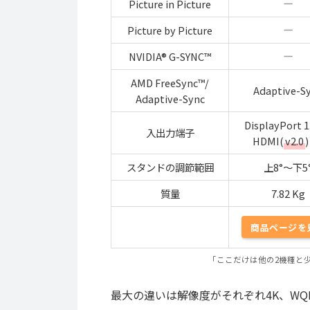
Picture in Picture
Picture by Picture
NVIDIA® G-SYNC™
AMD FreeSync™/
Adaptive-S
Adaptive-Sync
DisplayPort 1.
入出力端子
HDMI(
v2.0
)
スタンドの調節範囲
上8°～下5
質量
7.82 Kg
商品ページを
「ここだけは他の2機種と
最大の違いは解像度がそれぞれ4K、WQ