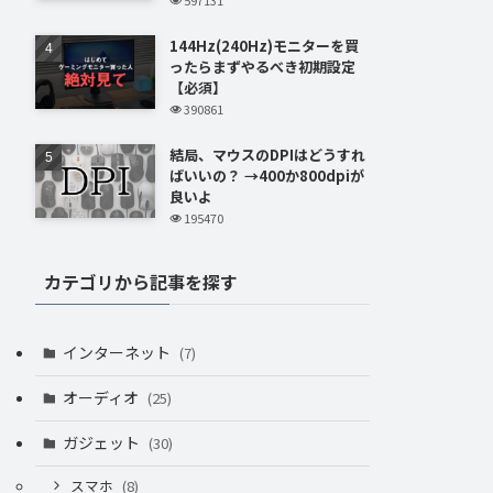
144Hz(240Hz)モニターを買
ったらまずやるべき初期設定
【必須】
390861
結局、マウスのDPIはどうすれ
ばいいの？ →400か800dpiが
良いよ
195470
カテゴリから記事を探す
インターネット
(7)
オーディオ
(25)
ガジェット
(30)
スマホ
(8)