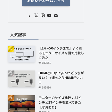
お問い合わせはこちら
人気記事
【14～50インチまで】よくあ
るモニターサイズを図で比較し
てみた
689551
HDMIとDisplayPort どっちが
良い？→迷ったらHDMIがいい
よ
682890
モニターのサイズ比較：24イ
ンチと27インチを並べてみた
【写真あり】
597131