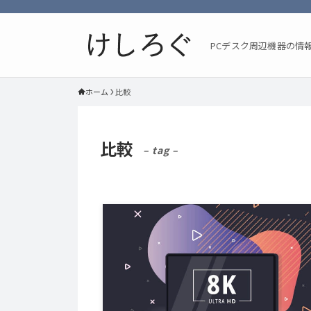
PCデスク周辺機器の情
ホーム
比較
比較
– tag –