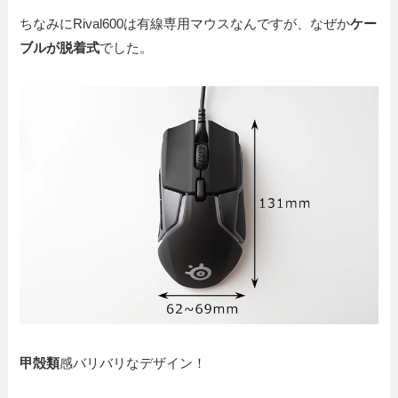
ちなみにRival600は有線専用マウスなんですが、なぜか
ケー
ブルが脱着式
でした。
甲殻類
感バリバリなデザイン！