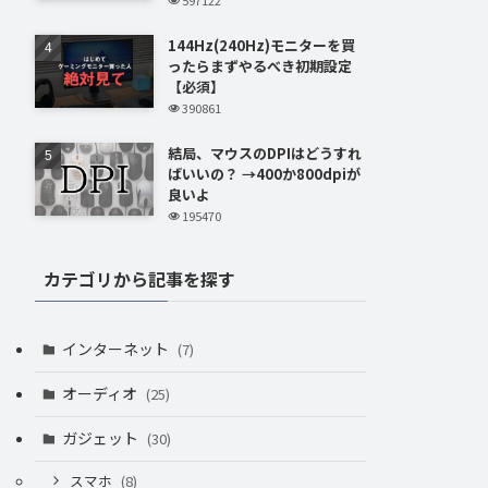
144Hz(240Hz)モニターを買
ったらまずやるべき初期設定
【必須】
390861
結局、マウスのDPIはどうすれ
ばいいの？ →400か800dpiが
良いよ
195470
カテゴリから記事を探す
インターネット
(7)
オーディオ
(25)
ガジェット
(30)
スマホ
(8)