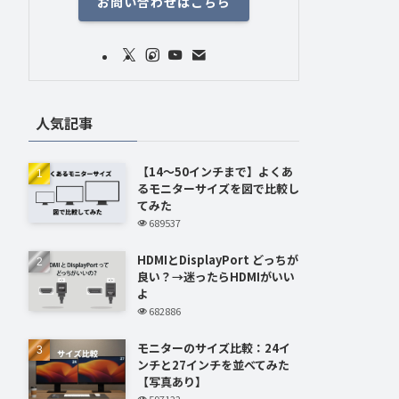
お問い合わせはこちら
人気記事
【14～50インチまで】よくあ
るモニターサイズを図で比較し
てみた
689537
HDMIとDisplayPort どっちが
良い？→迷ったらHDMIがいい
よ
682886
モニターのサイズ比較：24イ
ンチと27インチを並べてみた
【写真あり】
597122