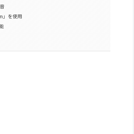
音
arm」を使用
性能