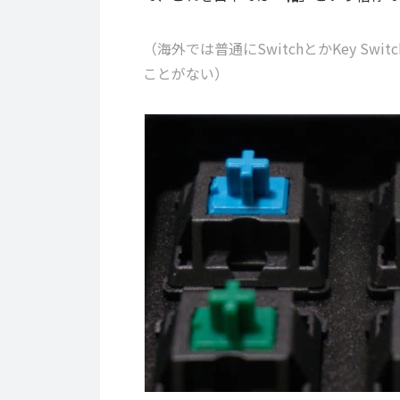
（海外では普通にSwitchとかKey Sw
ことがない）