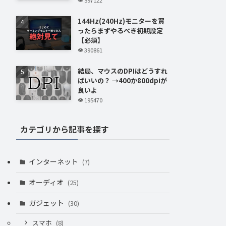
144Hz(240Hz)モニターを買
ったらまずやるべき初期設定
【必須】
390861
結局、マウスのDPIはどうすれ
ばいいの？ →400か800dpiが
良いよ
195470
カテゴリから記事を探す
インターネット
(7)
オーディオ
(25)
ガジェット
(30)
スマホ
(8)