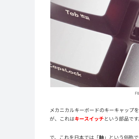
F
メカニカルキーボードのキーキャップを
が、これは
キースイッチ
という部品です
で、これを日本では「
軸
」という俗称で