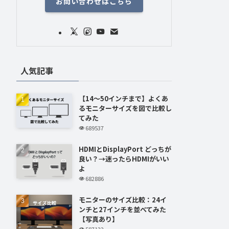
お問い合わせはこちら
人気記事
【14～50インチまで】よくあ
るモニターサイズを図で比較し
てみた
689537
HDMIとDisplayPort どっちが
良い？→迷ったらHDMIがいい
よ
682886
モニターのサイズ比較：24イ
ンチと27インチを並べてみた
【写真あり】
597122