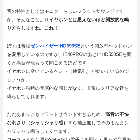
音の特性としてはモニターらしいフラットサウンドです
が、そんなことより
イヤホンとは思えないほど開放的な鳴
り方をしますね、これ！
ぼくは普段
ゼンハイザー HD599SE
という開放型ヘッドホン
を愛用しているのですが、IE40PROのあとにHD599SEを聞
くと高音が籠もって聞こえるほどです。
イヤホンに空いているベント（通気孔）が効いているので
しょうか。
イヤホン独特の閉塞的な感じがなく、非常にクリアな音を
鳴らしてくれます。
ただあまりにもフラットサウンドすぎるため、
高音の不快
な刺さり（シャリシャリ感）
すら補正無しでそのまんまシ
ャリシャリ鳴らしてくれます。
ローファイな音源や8bitっぽい電子音を聞くと思わず音量を