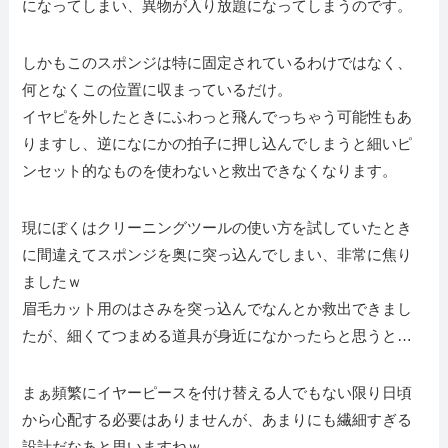
になってしまい、異物が入り放題になってしまうのです。
しかもこのスポンジは特に固定されているわけではなく、
何となくこの位置に収まっているだけ。
イヤピを外したときにふわっと飛んでっちゃう可能性もあ
りますし、逆になにかの拍子に押し込んでしまうと細いピ
ンセット的なものを使わないと救出できなくなります。
現にぼくはクリーニングツールの使い方を試していたとき
に間違えてスポンジを奥に突っ込んでしまい、非常に焦り
ましたｗ
眉毛カット用のはさみを突っ込んでなんとか救出できまし
たが、細くてつまめる道具が身近になかったらと思うと…
まぁ頻繁にイヤーピースを付け替える人でもない限り日頃
から心配する必要はありませんが、あまりにも繊細すぎる
設計だなあと思いますねｗ