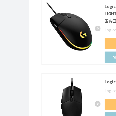
Log
LIGH
国内正
Logic
Logi
Logic