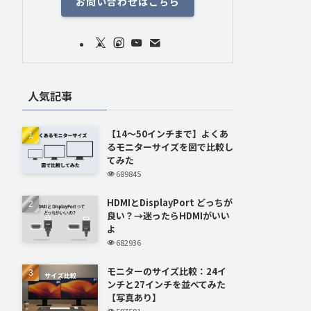
お問い合わせはこちら
人気記事
【14～50インチまで】よくあ
るモニターサイズを図で比較し
てみた
689845
HDMIとDisplayPort どっちが
良い？→迷ったらHDMIがいい
よ
682936
モニターのサイズ比較：24イ
ンチと27インチを並べてみた
【写真あり】
597501