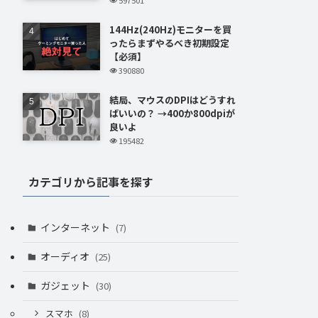
144Hz(240Hz)モニターを買
ったらまずやるべき初期設定
【必須】
390880
結局、マウスのDPIはどうすれ
ばいいの？ →400か800dpiが
良いよ
195482
カテゴリから記事を探す
インターネット
(7)
オーディオ
(25)
ガジェット
(30)
スマホ
(8)