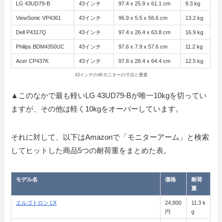
LG 43UD79-B
43インチ
97.4 x 25.9 x 61.1 cm
9.3 kg
ViewSonic VP4361
43インチ
96.9 x 5.5 x 56.6 cm
13.2 kg
Dell P4317Q
43インチ
97.4 x 26.4 x 63.8 cm
16.9 kg
Philips BDM4350UC
43インチ
97.6 x 7.9 x 57.6 cm
11.2 kg
Acer CP437K
43インチ
97.8 x 28.4 x 64.4 cm
12.5 kg
43インチの4Kモニターの寸法と重量
▲このなかで最も軽いLG 43UD79-Bが唯一10kgを切ってい
ますが、その他は軽く10kgをオーバーしています。
それに対して、以下はAmazonで「モニターアーム」と検索
してヒットした商品5つの耐荷重をまとめた表。
モデル名
価格
耐荷
重
エルゴトロン LX
24,800
11.3 k
円
g