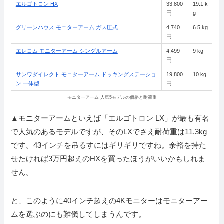
エルゴトロン HX
33,800
19.1 k
円
g
グリーンハウス モニターアーム ガス圧式
4,740
6.5 kg
円
エレコム モニターアーム シングルアーム
4,499
9 kg
円
サンワダイレクト モニターアーム ドッキングステーショ
19,800
10 kg
ン 一体型
円
モニターアーム 人気5モデルの価格と耐荷重
▲モニターアームといえば「エルゴトロン LX」が最も有名
で人気のあるモデルですが、そのLXでさえ耐荷重は11.3kg
です。43インチを吊るすにはギリギリですね。余裕を持た
せたければ3万円超えのHXを買ったほうがいいかもしれま
せん。
と、このように40インチ超えの4Kモニターはモニターアー
ムを選ぶのにも難儀してしまうんです。