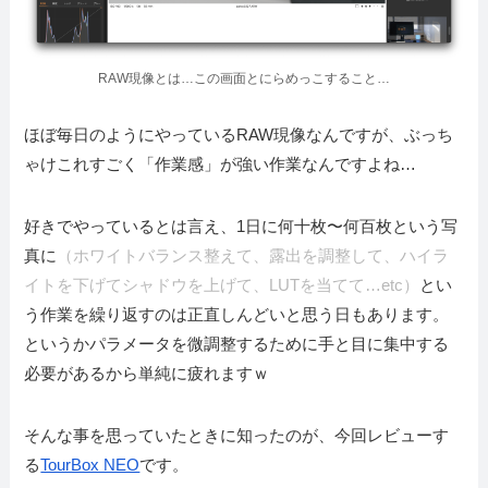
RAW現像とは…この画面とにらめっこすること…
ほぼ毎日のようにやっているRAW現像なんですが、ぶっち
ゃけこれすごく「作業感」が強い作業なんですよね…
好きでやっているとは言え、1日に何十枚〜何百枚という写
真に
（ホワイトバランス整えて、露出を調整して、ハイラ
イトを下げてシャドウを上げて、LUTを当てて…etc）
とい
う作業を繰り返すのは正直しんどいと思う日もあります。
というかパラメータを微調整するために手と目に集中する
必要があるから単純に疲れますｗ
そんな事を思っていたときに知ったのが、今回レビューす
る
TourBox NEO
です。