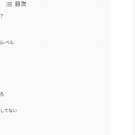
目次
ホ？
高レベル
ころ
応してない