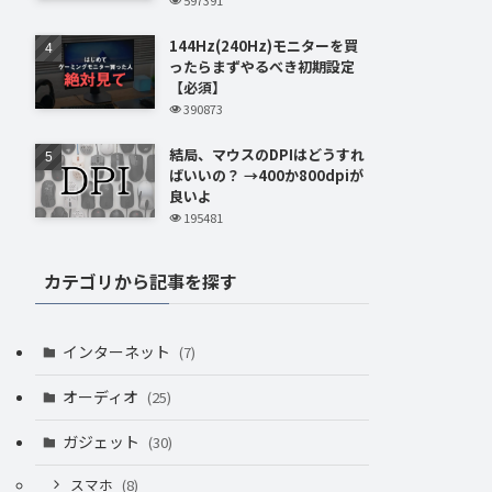
144Hz(240Hz)モニターを買
ったらまずやるべき初期設定
【必須】
390873
結局、マウスのDPIはどうすれ
ばいいの？ →400か800dpiが
良いよ
195481
カテゴリから記事を探す
インターネット
(7)
オーディオ
(25)
ガジェット
(30)
スマホ
(8)