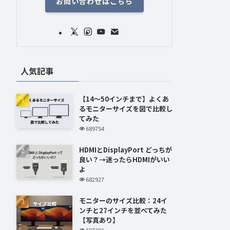
お問い合わせはこちら
人気記事
【14～50インチまで】よくあ
るモニターサイズを図で比較し
てみた
689754
HDMIとDisplayPort どっちが
良い？→迷ったらHDMIがいい
よ
682927
モニターのサイズ比較：24イ
ンチと27インチを並べてみた
【写真あり】
597391