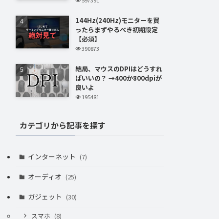
144Hz(240Hz)モニターを買
ったらまずやるべき初期設定
【必須】
390873
結局、マウスのDPIはどうすれ
ばいいの？ →400か800dpiが
良いよ
195481
カテゴリから記事を探す
インターネット
(7)
オーディオ
(25)
ガジェット
(30)
スマホ
(8)