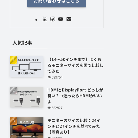
お問い合わせはこちら
人気記事
【14～50インチまで】よくあ
るモニターサイズを図で比較し
てみた
689754
HDMIとDisplayPort どっちが
良い？→迷ったらHDMIがいい
よ
682927
モニターのサイズ比較：24イ
ンチと27インチを並べてみた
【写真あり】
597391