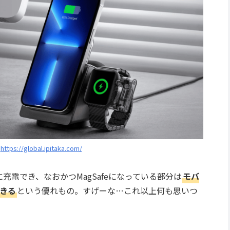
：
https://global.ipitaka.com/
sを同時に充電でき、なおかつMagSafeになっている部分は
モバ
きる
という優れもの。すげーな…これ以上何も思いつ