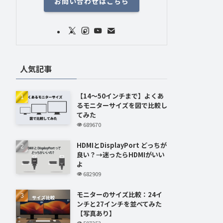
お問い合わせはこちら
人気記事
【14～50インチまで】よくあ
るモニターサイズを図で比較し
てみた
689670
HDMIとDisplayPort どっちが
良い？→迷ったらHDMIがいい
よ
682909
モニターのサイズ比較：24イ
ンチと27インチを並べてみた
【写真あり】
597253