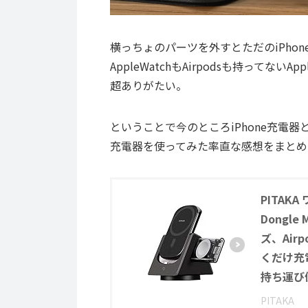
横っちょのパーツを外すとただのiPho
AppleWatchもAirpodsも持って
超ありがたい。
ということで今のところiPhone充電
充電器を使ってみた率直な感想をまとめ
PITAKA 
Dongle
ズ、Airp
くだけ充
持ち運び
PITAKA