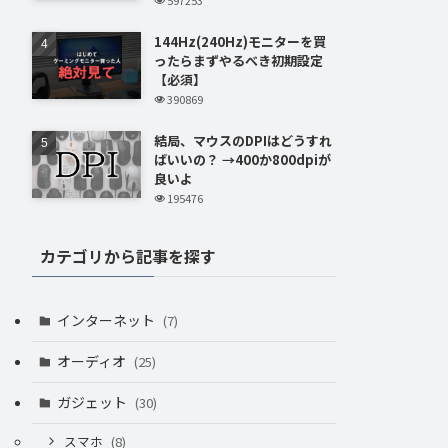
144Hz(240Hz)モニターを買
ったらまずやるべき初期設定
【必須】
390869
結局、マウスのDPIはどうすれ
ばいいの？ →400か800dpiが
良いよ
195476
カテゴリから記事を探す
インターネット
(7)
オーディオ
(25)
ガジェット
(30)
スマホ
(8)