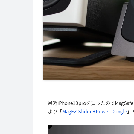
最近iPhone13proを買ったのでMag
より「
MagEZ Slider +Power Dongle
」