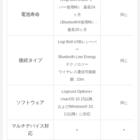
バー使用時）: 最長24
電池寿命
ヶ月
同じ
（Bluetooth®使用時）:
最長20ヶ月
Logi Bolt USBレシーバ
ー
Bluetooth Low Energy
接続タイプ
同じ
テクノロジー
ワイヤレス通信可能範
囲 : 10m
Logicool Options+
（macOS 10.15以降、
ソフトウェア
同じ
およびWindows® 10、
11以降）に対応
マルチデバイス対
×
×
応