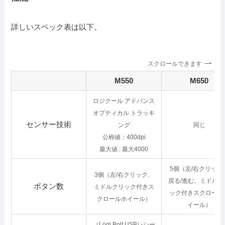
詳しいスペック表は以下。
スクロールできます
M550
M650
ロジクール アドバンス
オプティカル トラッキ
センサー技術
ング
同じ
公称値：400dpi
最大値 : 最大4000
5個（左/右クリック
3個（左/右クリック、
戻る/進む、ミドルク
ボタン数
ミドルクリック付きス
ック付きスクロール
クロールホイール）
イール）
（Logi Bolt USBレシー