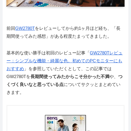
前回
GW2780T
をレビューしてから約1ヶ月ほど経ち、「長
期間使ってみた感想」がある程度たまってきました。
基本的な使い勝手は初回のレビュー記事「
GW2780Tレビュ
ー：シンプルな機能・綺麗な色。初めてのPCモニターにも
おすすめ
」を参照していただくとして、この記事では
GW2780Tを
長期間使ってみたからこそ分かった不満
や、
つ
くづく良いなと思っている点
についてサクッとまとめてい
きます。