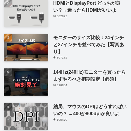
HDMIとDisplayPort どっちが良
い？→迷ったらHDMIがいいよ
682893
モニターのサイズ比較：24インチ
と27インチを並べてみた【写真あ
り】
597148
144Hz(240Hz)モニターを買ったら
まずやるべき初期設定【必須】
390864
結局、マウスのDPIはどうすればい
いの？ →400か800dpiが良いよ
195470