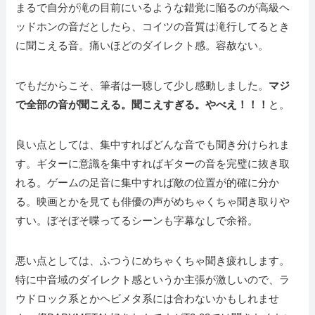
まるで自分が滝の目前にいるような錯覚に陥るのが高級ヘ
ッドホンの音だとしたら、コイツの音質は滝行してるとき
に聞こえる音。痛いほどのダイレクト感。容赦ない。
でもだからこそ、筆者は一聴して少し感動しました。
マジ
で全部の音が聞こえる。聞こえすぎる。やべえ！！！
と。
良い点としては、集中すればどんな音でも聞き分けられま
す。ギターに意識を集中すればギターの音を完璧に抜き取
れる。ゲームの足音に集中すれば敵の位置が的確に分か
る。映画とかを見ても俳優の声がめちゃくちゃ聞き取りや
すい。ぼそぼそ喋ってるシーンも字幕なしで余裕。
悪い点としては、ふつうにめちゃくちゃ聞き疲れします。
特に中音域のダイレクト感というか主張が激しいので、ラ
ウドロック系とかヘビメタ系には合わないかもしれませ