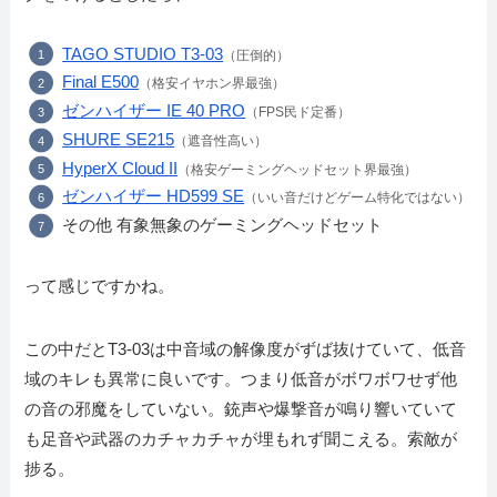
TAGO STUDIO T3-03
（圧倒的）
Final E500
（格安イヤホン界最強）
ゼンハイザー IE 40 PRO
（FPS民ド定番）
SHURE SE215
（遮音性高い）
HyperX Cloud II
（
格安
ゲーミングヘッドセット界最強）
ゼンハイザー HD599 SE
（いい音だけどゲーム特化ではない）
その他 有象無象のゲーミングヘッドセット
って感じですかね。
この中だとT3-03は中音域の解像度がずば抜けていて、低音
域のキレも異常に良いです。つまり低音がボワボワせず他
の音の邪魔をしていない。銃声や爆撃音が鳴り響いていて
も足音や武器のカチャカチャが埋もれず聞こえる。索敵が
捗る。