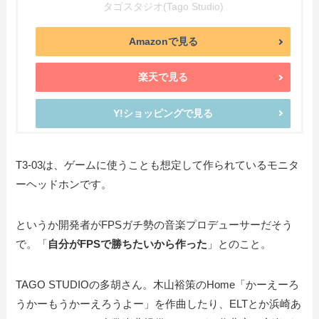
タゴスタジオ(Tago Studio)
Amazonで見る
楽天で見る
Y!ショッピングで見る
T3-03は、ゲームに使うことも想定して作られているモニタ
ーヘッドホンです。
というか開発者がFPSガチ勢の音楽プロデューサーだそう
で。「
自分がFPSで勝ちたいから作った
」とのこと。
TAGO STUDIOの多胡さん。木山裕策のHome「かーえーろ
うかーもうかーえろうよー」を作曲したり、ELTとか浜崎あ