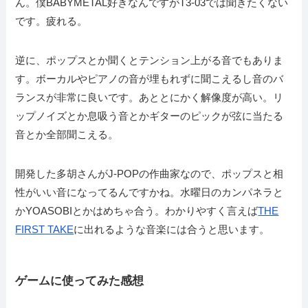
ん。僕BABYMETAL好きなんですがT3-03では聞きたくない
です。疲れる。
逆に、ポップスとか聞くとテンション上がる音でもありま
す。ボーカルやピアノの音が埋もれずに聞こえるし音のバ
ランスが非常に良いです。あととにかく解像度が高い。リ
ップノイズとか息吸う音とかギターのピックが弦に当たる
音とか全部聞こえる。
開発した多胡さんがJ-POPの作曲家なので、ポップスと相
性がいい音になってるんですかね。水曜日のカンパネラと
かYOASOBIとかはめちゃ合う。わかりやすく言えば
THE
FIRST TAKE
に出れるような音楽には合うと思います。
ゲームに使ってみた感想