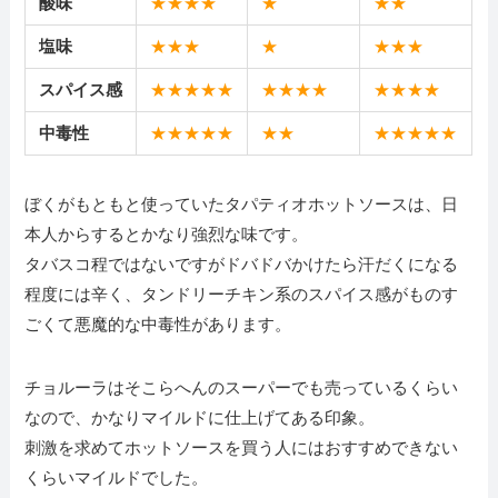
酸味
★
★
★
★
★
★
★
塩味
★
★
★
★
★
★
★
スパイス感
★
★
★
★
★
★
★
★
★
★
★
★
★
中毒性
★
★
★
★
★
★
★
★
★
★
★
★
ぼくがもともと使っていたタパティオホットソースは、日
本人からするとかなり強烈な味です。
タバスコ程ではないですがドバドバかけたら汗だくになる
程度には辛く、タンドリーチキン系のスパイス感がものす
ごくて悪魔的な中毒性があります。
チョルーラはそこらへんのスーパーでも売っているくらい
なので、かなりマイルドに仕上げてある印象。
刺激を求めてホットソースを買う人にはおすすめできない
くらいマイルドでした。