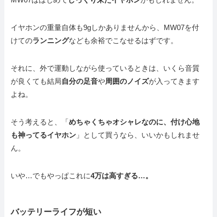
イヤホンの重量自体も9gしかありませんから、MW07を付
けての
ランニング
なども余裕でこなせるはずです。
それに、外で運動しながら使っているときは、いくら音質
が良くても結局
自分の足音
や
周囲のノイズ
が入ってきます
よね。
そう考えると、「
めちゃくちゃオシャレなのに、付け心地
も神ってるイヤホン
」として買うなら、いいかもしれませ
ん。
いや…でもやっぱこれに
4万は高すぎる…。
バッテリーライフが短い