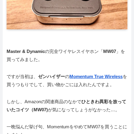
Master & Dynamic
の完全ワイヤレスイヤホン「
MW07
」を
買ってみました。
ですが当初は、
ゼンハイザー
の
Momentum True Wireless
を
買うつもりでして、買い物かごには入れたんですよ。
しかし、Amazonの関連商品のなかで
ひときわ異彩を放って
いたコイツ（MW07)
が気になってしょうがなかった…。
一晩悩んだ挙げ句、MomentumをやめてMW07を買うことに