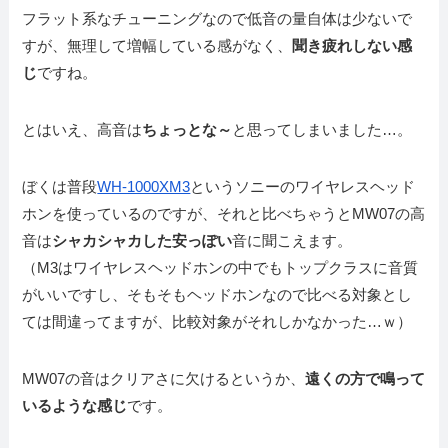
フラット系なチューニングなので低音の量自体は少ないで
すが、無理して増幅している感がなく、
聞き疲れしない感
じ
ですね。
とはいえ、高音は
ちょっとな～
と思ってしまいました…。
ぼくは普段
WH-1000XM3
というソニーのワイヤレスヘッド
ホンを使っているのですが、それと比べちゃうとMW07の高
音は
シャカシャカした安っぽい
音に聞こえます。
（M3はワイヤレスヘッドホンの中でもトップクラスに音質
がいいですし、そもそもヘッドホンなので比べる対象とし
ては間違ってますが、比較対象がそれしかなかった…ｗ）
MW07の音はクリアさに欠けるというか、
遠くの方で鳴って
いるような感じ
です。