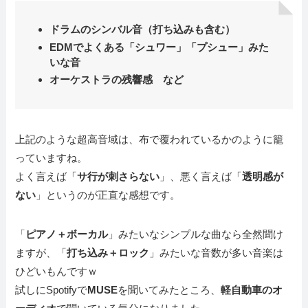
ドラムのシンバル音（打ち込みも含む）
EDMでよくある「シュワー」「プシュー」みた
いな音
オーケストラの残響感 など
上記のような超高音域は、布で覆われているかのように籠
っていますね。
よく言えば「
サ行が刺さらない
」、悪く言えば「
透明感が
ない
」というのが正直な感想です。
「
ピアノ＋ボーカル
」みたいなシンプルな曲なら全然聞け
ますが、「
打ち込み＋ロック
」みたいな音数が多い音楽は
ひどいもんですｗ
試しにSpotifyで
MUSE
を聞いてみたところ、
軽自動車のオ