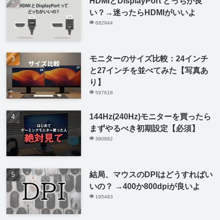
HDMIとDisplayPort どっちが良
い？→迷ったらHDMIがいいよ
682944
モニターのサイズ比較：24インチ
と27インチを並べてみた【写真あ
り】
597618
144Hz(240Hz)モニターを買ったら
まずやるべき初期設定【必須】
390882
結局、マウスのDPIはどうすればい
いの？ →400か800dpiが良いよ
195483