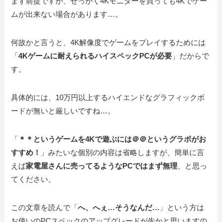
まず前提ですが、せっかく4Kモニターを買っても4Kでゲー
ムが出来ない場合があります…。
何故かと言うと、4K解像度でゲームをプレイするためには
「
4Kゲームに耐えられるハイスペックPCが必要
」だからで
す。
具体的には、10万円以上するハイエンドなグラフィックボ
ードが無いと厳しいですね…。
「
＊＊というゲームを4Kで遊ぶには＠＠というグラボがお
すすめ！
」みたいな個別の内容は省略しますが、簡単に言
えば
家電屋さんに売ってるようなPCではまず無理
、と思っ
てください。
この文章を読んで「
へ、へぇ…そうなんだ…
」という方は
お使いのPCスペックのアップグレードが先かと思いますの