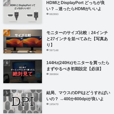
HDMIとDisplayPort どっちが良
い？→迷ったらHDMIがいいよ
682893
モニターのサイズ比較：24インチ
と27インチを並べてみた【写真あ
り】
597148
144Hz(240Hz)モニターを買ったら
まずやるべき初期設定【必須】
390864
結局、マウスのDPIはどうすればい
いの？ →400か800dpiが良いよ
195470